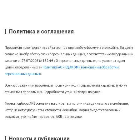
Политика и соглашения
Продолжая использование сайта и отправляя любую форму на этом сайте, Вы даете
согласие на обработку своих персональных данных, в соответствии с Федеральным
законом от 27.07.2006 № 152-ФЗ «О персональных данных», на условиях и для
целей, определенных в «
Политике АО «ТД АКОМ» в отношении обработки
персональных данных
»
Все изображения и параметры продукции носят справочный характер и могут
отличаться от реальных. Подробности уточняйте при покупке.
Форма подбора АКБ основана на открытых источниках данных по автомобилям,
которые могут допускать неточности и ошибки. Форма выдает справочный
результат, уточняйте параметры АКБ при покупке.
Новости и публикации